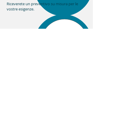
Riceverete un preventivo su misura per le
vostre esigenze.
Sconti particolari.
Vi riserviamo le nostre migliori offerte con
sconti speciali per Pubblica Amministrazione e
Scuole.
Chi Siamo
Servizi
Informativa Privacy
Prodotti
Informativa Cookies
Contatti
Supporto
Blog
© 2015 by ASSYOMA S.R.L.