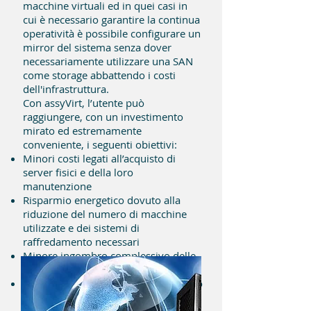
macchine virtuali ed in quei casi in
cui è necessario garantire la continua
operatività è possibile configurare un
mirror del sistema senza dover
necessariamente utilizzare una SAN
come storage abbattendo i costi
dell'infrastruttura.
Con assyVirt, l’utente può
raggiungere, con un investimento
mirato ed estremamente
conveniente, i seguenti obiettivi:
Minori costi legati all’acquisto di
server fisici e della loro
manutenzione
Risparmio energetico dovuto alla
riduzione del numero di macchine
utilizzate e dei sistemi di
raffredamento necessari
Minore ingombro complessivo delle
attrezzature
Continuità operativa in caso di guasto
di una macchina con il trasferimento