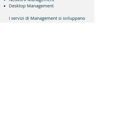
Desktop Management
I servizi di Management si sviluppano
a partire da un efficiente sistema di
monitoraggio, grazie al quale il
Supporto tecnico di Assyoma è in
grado di rilevare in modo proattivo e
da remoto eventuali situazioni di
criticità, malfunzionamento o
degrado delle prestazioni dei sistemi
e delle reti.
Le competenze maturate
trasversalmente dai nostri tecnici
sulle più diffuse tecnologie
garantiscono livelli di qualità
altrimenti irraggiungibili per le micro
e le piccole imprese ed offrono un
valido aiuto anche nelle realtà medie
e grandi.